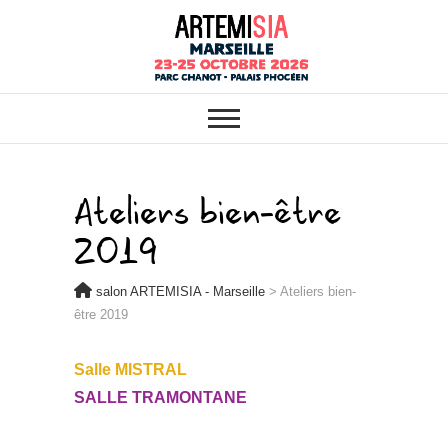
ARTEMISIA : VOTRE SALON
salon ARTEMISIA
BIO, BIEN-ÊTRE ET HABITAT
SAIN À MARSEILLE
– Marseille
Ateliers bien-être
2019
salon ARTEMISIA - Marseille
>
Ateliers bien-
être 2019
Salle MISTRAL
SALLE TRAMONTANE