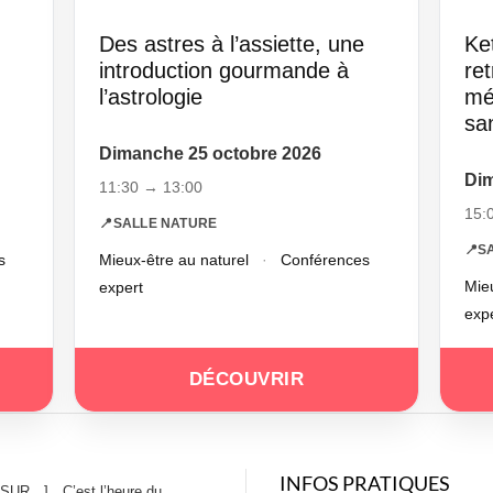
Des astres à l’assiette, une
Ket
introduction gourmande à
ret
l’astrologie
mé
san
Dimanche 25 octobre 2026
Dim
11:30 → 13:00
15:
📍
SALLE NATURE
📍
S
s
Mieux-être au naturel
·
Conférences
Mieu
expert
exp
DÉCOUVRIR
INFOS PRATIQUES
 SUR…]
C’est l’heure du