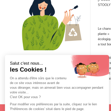
STOOLY
Le chanvr
plante «
écologiqu
a tout bo
Efficacit
crèmes s
une mise
point est
nécessair