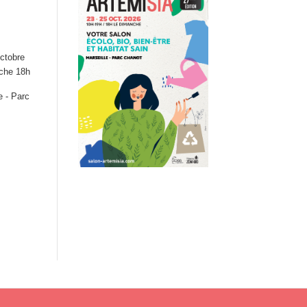
ctobre
nche 18h
e - Parc