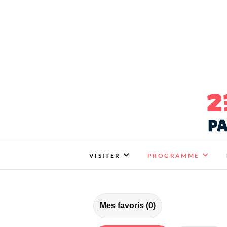
salon ARTEMISIA – 
ARTEMISIA : VOTRE SALON BIO, BIEN-Ê
VISITER
PROGRAMME
Mes favoris (
0
)