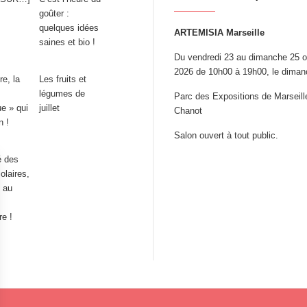
goûter :
quelques idées
ARTEMISIA Marseille
saines et bio !
Du vendredi 23 au dimanche 25 o
2026 de 10h00 à 19h00, le dima
e, la
Les fruits et
légumes de
Parc des Expositions de Marseill
e » qui
juillet
Chanot
n !
Salon ouvert à tout public.
é des
olaires,
 au
e !