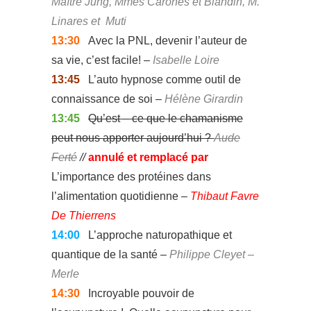
Maître Jung, Mmes Carones et Blandin, M.
Linares et Muti
13:30
Avec la PNL, devenir l’auteur de
sa vie, c’est facile! –
Isabelle Loire
13:45
L’auto hypnose comme outil de
connaissance de soi –
Hélène Girardin
13:45
Qu’est – ce que le chamanisme
peut nous apporter aujourd’hui ?
Aude
Ferté
//
annulé et remplacé par
L’importance des protéines dans
l’alimentation quotidienne –
Thibaut Favre
De Thierrens
14:00
L’approche naturopathique et
quantique de la santé –
Philippe Cleyet –
Merle
14:30
Incroyable pouvoir de