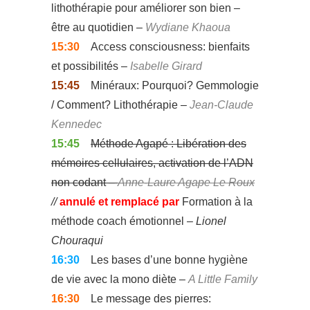
lithothérapie pour améliorer son bien –
être au quotidien –
Wydiane Khaoua
15:30
Access consciousness: bienfaits
et possibilités –
Isabelle Girard
15:45
Minéraux: Pourquoi? Gemmologie
/ Comment? Lithothérapie –
Jean-Claude
Kennedec
15:45
Méthode Agapé : Libération des
mémoires cellulaires, activation de l’ADN
non codant –
Anne-Laure Agape Le Roux
//
annulé et remplacé par
Formation à la
méthode coach émotionnel –
Lionel
Chouraqui
16:30
Les bases d’une bonne hygiène
de vie avec la mono diète –
A Little Family
16:30
Le message des pierres: