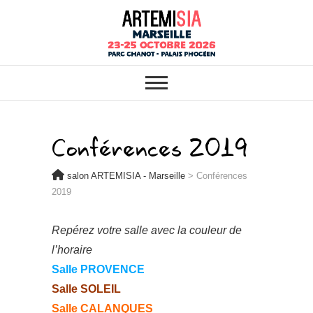
ARTEMISIA : VOTRE SALON
salon ARTEMISIA
BIO, BIEN-ÊTRE ET HABITAT
SAIN À MARSEILLE
– Marseille
Conférences 2019
salon ARTEMISIA - Marseille
>
Conférences
2019
Repérez votre salle avec la couleur de
l’horaire
Salle PROVENCE
Salle SOLEIL
Salle CALANQUES