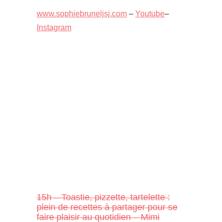
www.sophiebruneljsj.com
–
Youtube
–
Instagram
15h – Toastie, pizzette, tartelette :
plein de recettes à partager pour se
faire plaisir au quotidien – Mimi