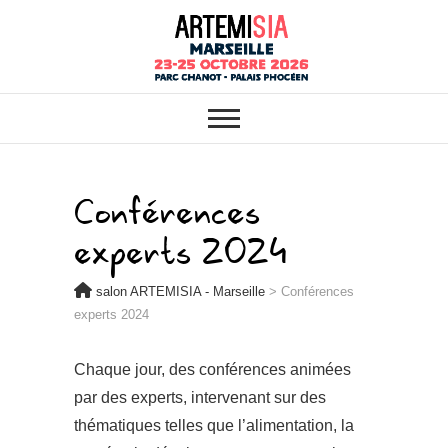
ARTEMISIA : VOTRE SALON
salon ARTEMISIA
BIO, BIEN-ÊTRE ET HABITAT
SAIN À MARSEILLE
– Marseille
Conférences
experts 2024
salon ARTEMISIA - Marseille
>
Conférences
experts 2024
Chaque jour, des conférences animées
par des experts, intervenant sur des
thématiques telles que l’alimentation, la