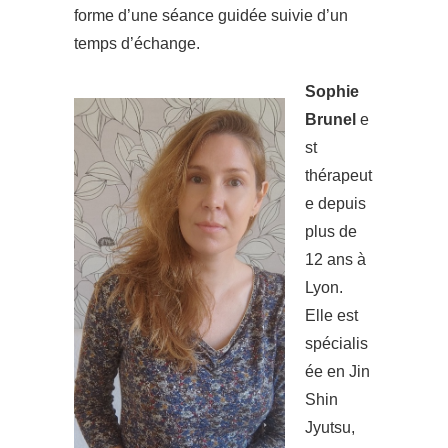
forme d’une séance guidée suivie d’un
temps d’échange.
Sophie
Brunel
e
st
thérapeut
e depuis
plus de
12 ans à
Lyon.
Elle est
spécialis
ée en Jin
Shin
Jyutsu,