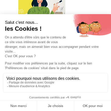
VISITER
EXPOSER
PROGRAMME
PRESSE
INFOS PRATIQUES
VOTRE ENTRÉE GRATUITE
Mentions légales et données personnelles
salon ARTEMISIA – Marseille 2022 © SPAS
Organisation
SPAS Organisation est adhérent à