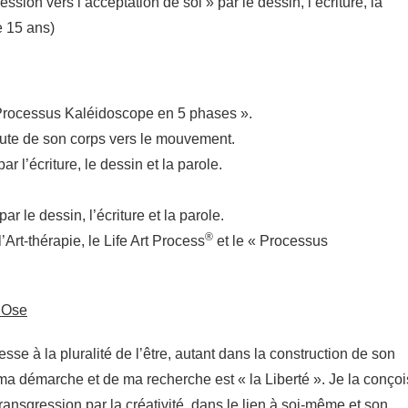
sion vers l’acceptation de soi » par le dessin, l’écriture, la
e 15 ans)
 Processus Kaléidoscope en 5 phases ».
oute de son corps vers le mouvement.
ar l’écriture, le dessin et la parole.
ar le dessin, l’écriture et la parole.
®
’Art-thérapie, le Life Art Process
et le « Processus
’Ose
éresse à la pluralité de l’être, autant dans la construction de son
 ma démarche et de ma recherche est « la Liberté ». Je la conçoi
ansgression par la créativité, dans le lien à soi-même et son