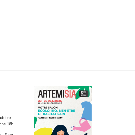
ctobre
nche 18h
e - Parc