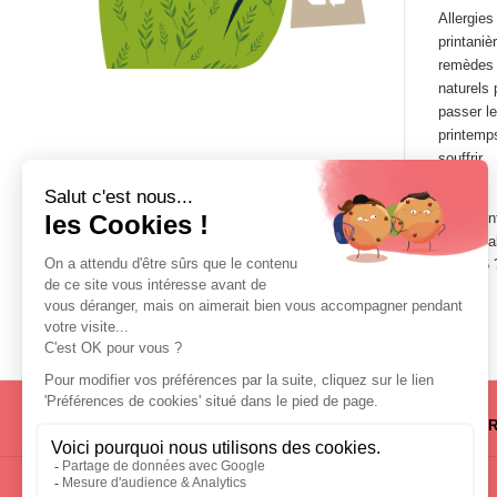
Allergies
printaniè
remèdes
naturels 
passer le
printemp
souffrir
Comment
lire les l
en 2026 
VISITER
EXPOSE