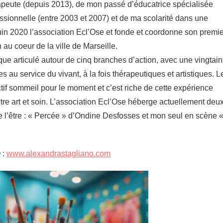
rapeute (depuis 2013), de mon passé d’éducatrice spécialisée
essionnelle (entre 2003 et 2007) et de ma scolarité dans une
juin 2020 l’association Ecl’Ose et fonde et coordonne son premie
n au coeur de la ville de Marseille.
ique articulé autour de cinq branches d’action, avec une vingtai
s au service du vivant, à la fois thérapeutiques et artistiques. L
ectif sommeil pour le moment et c’est riche de cette expérience
tre art et soin. L’association Ecl’Ose héberge actuellement deu
é de l’être : « Percée » d’Ondine Desfosses et mon seul en scène 
 :
www.alexandrastagliano.com