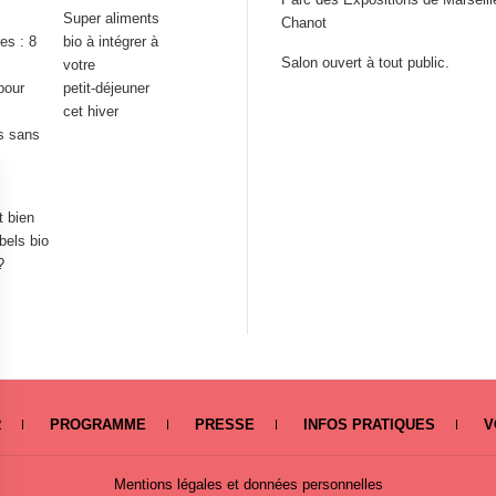
Super aliments
Chanot
res : 8
bio à intégrer à
Salon ouvert à tout public.
votre
pour
petit‑déjeuner
cet hiver
s sans
 bien
abels bio
?
R
PROGRAMME
PRESSE
INFOS PRATIQUES
V
Mentions légales et données personnelles