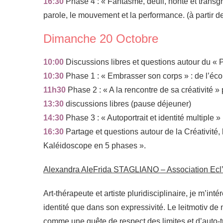
16:30
Phase 4 : « Fantasme, deuil, honte et transgres
parole, le mouvement et la performance. (à partir d
Dimanche 20 Octobre
10:00
Discussions libres et questions autour du «
10:30
Phase 1 : « Embrasser son corps » : de l’éc
11h30
Phase 2 : « A la rencontre de sa créativité » p
13:30
discussions libres (pause déjeuner)
14:30
Phase 3 : « Autoportrait et identité multiple » p
16:30
Partage et questions autour de la Créativité, l
Kaléidoscope en 5 phases ».
Alexandra AleFrida STAGLIANO – Association Ecl
Art-thérapeute et artiste pluridisciplinaire, je m’int
identité que dans son expressivité. Le leitmotiv de
comme une quête de respect des limites et d’auto-tr