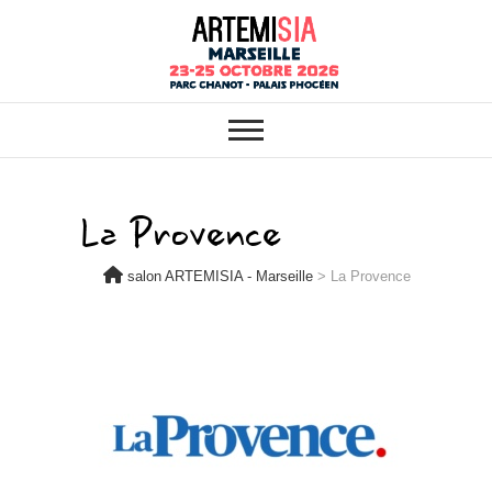
ARTEMISIA : VOTRE SALON
salon ARTEMISIA
BIO, BIEN-ÊTRE ET HABITAT
SAIN À MARSEILLE
– Marseille
La Provence
salon ARTEMISIA - Marseille
>
La Provence