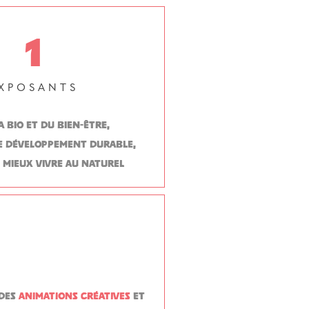
1
XPOSANTS
a bio et du bien-être,
e développement durable,
e mieux vivre au naturel
 des
animations créatives
et