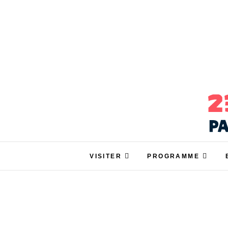
salon ARTEMISIA – 
ARTEMISIA : VOTRE SALON BIO, BIEN
VISITER
PROGRAMME