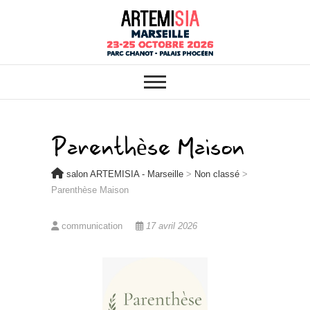
ARTEMISIA : VOTRE SALON
salon ARTEMISIA
BIO, BIEN-ÊTRE ET HABITAT
SAIN À MARSEILLE
– Marseille
Parenthèse Maison
salon ARTEMISIA - Marseille
>
Non classé
>
Parenthèse Maison
communication
17 avril 2026