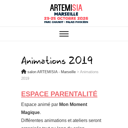
ARTEMISIA : VOTRE SALON
salon ARTEMISIA
BIO, BIEN-ÊTRE ET HABITAT
SAIN À MARSEILLE
– Marseille
Animations 2019
salon ARTEMISIA - Marseille
>
Animations
2019
ESPACE PARENTALITÉ
Espace animé par
Mon Moment
Magique
.
Différentes animations et ateliers seront